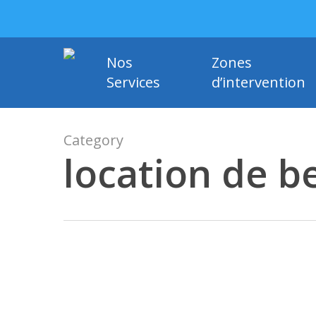
Skip
to
main
Nos
Zones
content
Services
d’intervention
Category
location de 