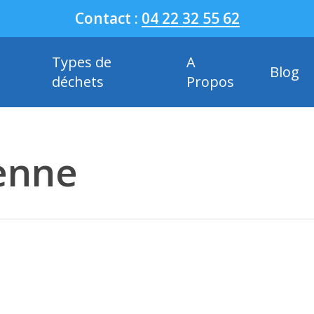
Contact :
04 22 32 55 62
Types de
A
Blog
déchets
Propos
benne