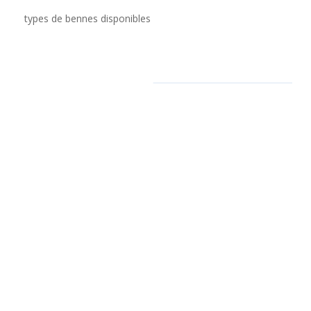
types de bennes disponibles
Nos zones
d’intervention
Nous intervenons rapidement dans toutes les Alpes-