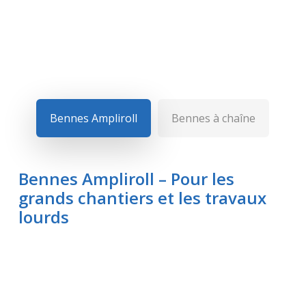
Quel type de benne
On livre, on récupère, vous ne bougez pas.
vous faut-il ?
Bennes Ampliroll
Bennes à chaîne
Bennes Ampliroll – Pour les
grands chantiers et les travaux
lourds